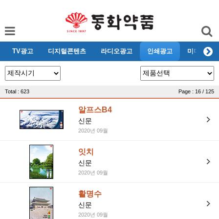
TV광고
디지털콘텐츠
라디오광고
인쇄광고
미디어리뷰
Total : 623
Page : 16 / 125
알프스B4
신문
2020년 09월
잇치
신문
2020년 09월
활명수
신문
2020년 09월