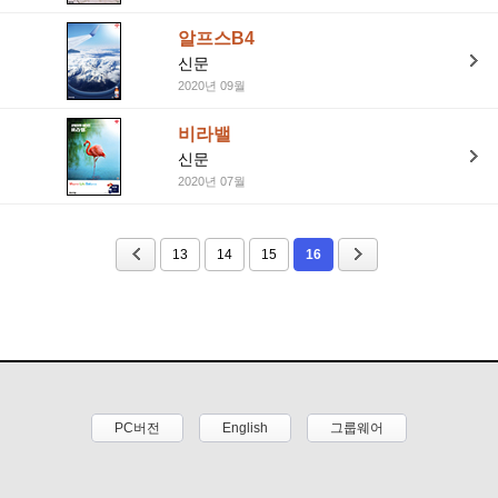
알프스B4
신문
2020년 09월
비라밸
신문
2020년 07월
13
14
15
16
PC버전
English
그룹웨어