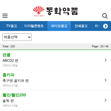
TV광고
디지털콘텐츠
라디오광고
인쇄광고
미디어리뷰
Total : 222
Page : 23 / 45
판콜
ABCD2 편
1983년 08월
홈키파
축구엔 골키퍼 편
1983년 07월
헬민/헬민200
술독 편
1983년 03월