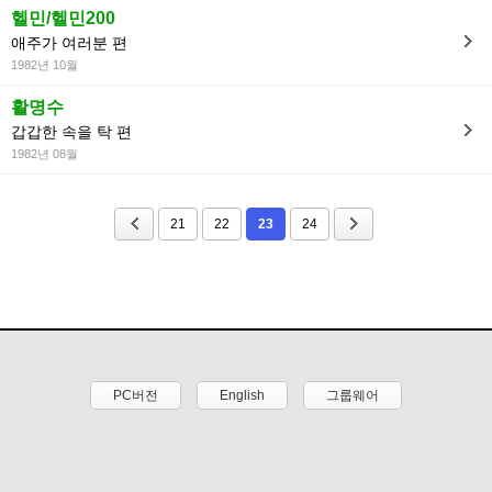
헬민/헬민200
애주가 여러분 편
1982년 10월
활명수
갑갑한 속을 탁 편
1982년 08월
21
22
23
24
PC버전
English
그룹웨어