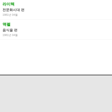
라이텍
전문화시대 편
1981년 04월
맥펠
음식을 편
1981년 04월