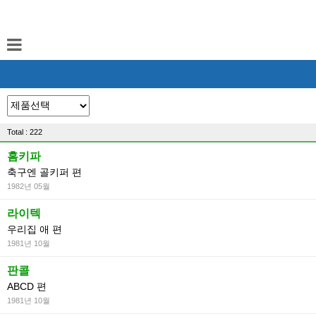
Total : 222
홈키파
축구엔 골키퍼 편
1982년 05월
라이텍
우리집 애 편
1981년 10월
판콜
ABCD 편
1981년 10월