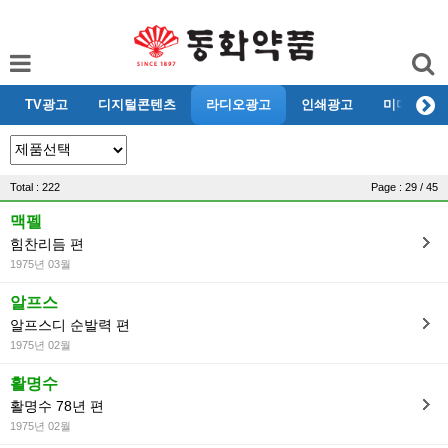
TV광고
디지털콘텐츠
라디오광고
인쇄광고
미디어리뷰
Total : 222
Page : 29 / 45
맥펠
힘찬리듬 편
1975년 03월
알프스
알프스디 순발력 편
1975년 02월
활명수
활명수 78년 편
1975년 02월