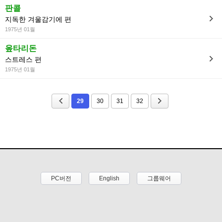
판콜
지독한 겨울감기에 편
1975년 01월
옾타리돈
스트레스 편
1975년 01월
29
30
31
32
PC버전
English
그룹웨어