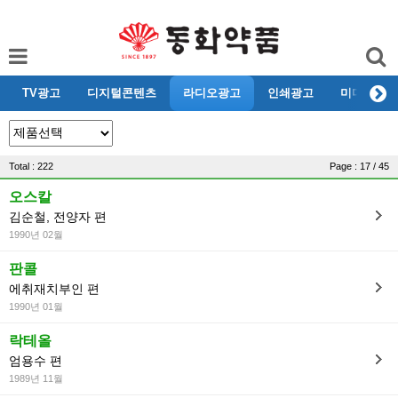
TV광고
디지털콘텐츠
라디오광고
인쇄광고
미디어리뷰
Total : 222
Page : 17 / 45
오스칼
김순철, 전양자 편
1990년 02월
판콜
에취재치부인 편
1990년 01월
락테올
엄용수 편
1989년 11월