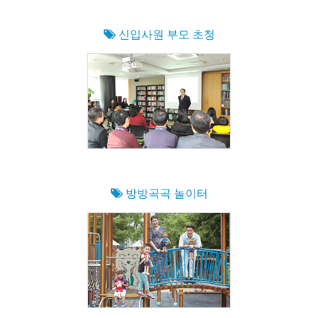
신입사원 부모 초청
방방곡곡 놀이터