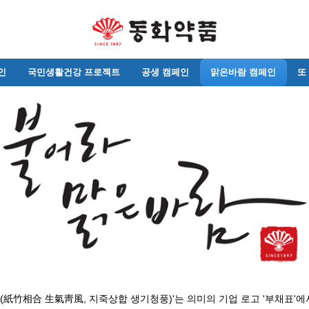
인
국민생활건강 프로젝트
공생 캠페인
맑은바람 캠페인
또
(紙竹相合 生氣靑風, 지죽상합 생기청풍)'는 의미의 기업 로고 '부채표'