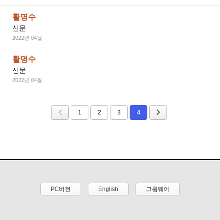
활명수
신문
2022년 04월
활명수
신문
2022년 04월
1
2
3
4
PC버전
English
그룹웨어