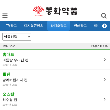
TV광고
디지털콘텐츠
라디오광고
인쇄광고
미디어리뷰
Total : 222
Page : 11 / 45
홈매트
여름밤 우리집 편
1995년 05월
활원
날려버립시다 편
1995년 05월
오스칼
허수경 편
1994년 12월