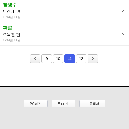
활명수
이정재 편
1994년 11월
판콜
오욱철 편
1994년 11월
9
10
11
12
PC버전
English
그룹웨어