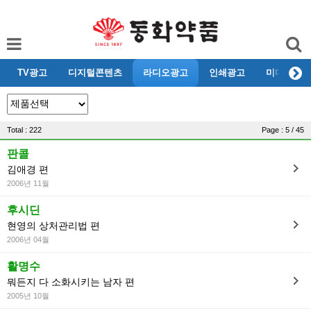
TV광고
디지털콘텐츠
라디오광고
인쇄광고
미디어리뷰
Total : 222
Page : 5 / 45
판콜
김애경 편
2006년 11월
후시딘
현영의 상처관리법 편
2006년 04월
활명수
뭐든지 다 소화시키는 남자 편
2005년 10월