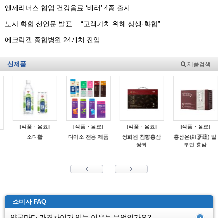
엔제리너스 협업 건강음료 ‘배러’ 4종 출시
노사 화합 선언문 발표… “고객가치 위해 상생·화합”
에크락겔 종합병원 24개처 진입
신제품
제품검색
식품ㆍ음료]
[식품ㆍ음료]
[식품ㆍ음료]
[식품ㆍ음료]
[전
소다활
다이소 전용 제품
쌍화원 침향홍삼
홍삼온(紅蔘蘊) 알
엠플디
쌍화
부민 홍삼
정 10
25/
소비자 FAQ
약국마다 가격차이가 있는 이유는 무엇인가요?