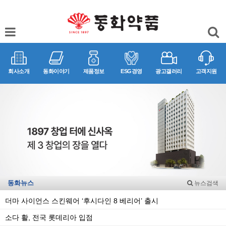
회사소개
동화이야기
제품정보
ESG경영
광고갤러리
고객지원
동화뉴스
뉴스검색
더마 사이언스 스킨웨어 ‘후시다인 8 베리어’ 출시
소다 활, 전국 롯데리아 입점