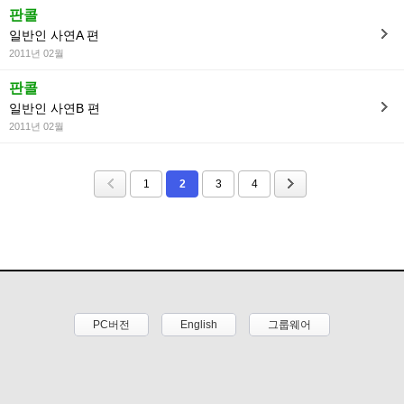
판콜
일반인 사연A 편
2011년 02월
판콜
일반인 사연B 편
2011년 02월
1
2
3
4
PC버전
English
그룹웨어