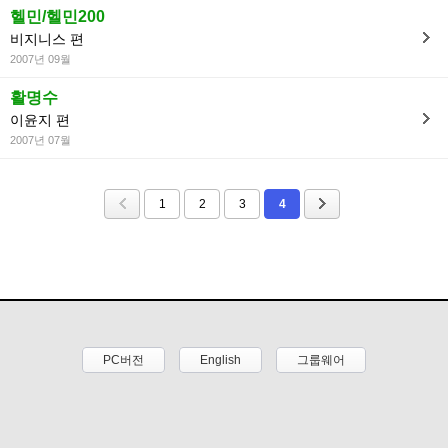
헬민/헬민200
비지니스 편
2007년 09월
활명수
이윤지 편
2007년 07월
1
2
3
4
PC버전
English
그룹웨어