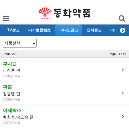
TV광고
디지털콘텐츠
라디오광고
인쇄광고
미디어리뷰
Total : 222
Page : 4 / 45
후시딘
김장훈 편
2008년 04월
판콜
김종엽 편
2008년 02월
이세탁스
배한성,송도순 편
2007년 09월